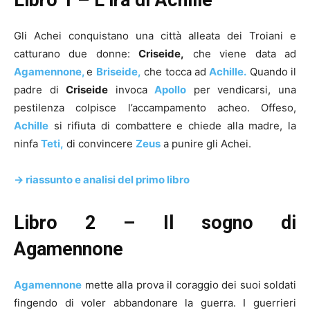
Libro 1 – L’ira di Achille
Gli Achei conquistano una città alleata dei Troiani e
catturano due donne:
Criseide,
che viene data ad
Agamennone,
e
Briseide,
che tocca ad
Achille.
Quando il
padre di
Criseide
invoca
Apollo
per vendicarsi, una
pestilenza colpisce l’accampamento acheo. Offeso,
Achille
si rifiuta di combattere e chiede alla madre, la
ninfa
Teti,
di convincere
Zeus
a punire gli Achei.
-> riassunto e analisi del primo libro
Libro 2 – Il sogno di
Agamennone
Agamennone
mette alla prova il coraggio dei suoi soldati
fingendo di voler abbandonare la guerra. I guerrieri