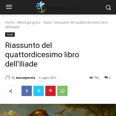
Home
Mitologia greca
Iliade
Riassunto del quattordicesimo libro
dell'Iliade
Iliade
Riassunto del
quattordicesimo libro
dell’Iliade
By
bassaparola
5 Luglio 2025
786
0