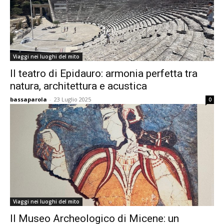
Viaggi nei luoghi del mito
Il teatro di Epidauro: armonia perfetta tra
natura, architettura e acustica
bassaparola
-
23 Luglio 2025
0
Viaggi nei luoghi del mito
Il Museo Archeologico di Micene: un