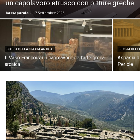
un capolavoro etrusco con pitture greche
bassaparola
-
17 Settembre 2025
STORIA DELLA GRECIA ANTICA
STORIA DELL
Il Vaso François: un capolavoro dell’arte greca
Aspasia di
arcaica
Pericle