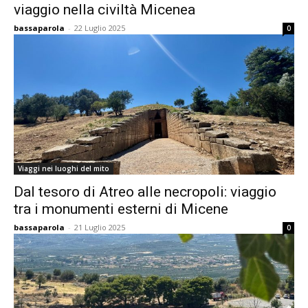
viaggio nella civiltà Micenea
bassaparola
-
22 Luglio 2025
0
Viaggi nei luoghi del mito
Dal tesoro di Atreo alle necropoli: viaggio
tra i monumenti esterni di Micene
bassaparola
-
21 Luglio 2025
0