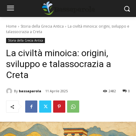
Home
Storia della Grecia Antica
La civiltà minoica: origini, sviluppo e
talassocrazia a Creta
Storia della Grecia Antica
La civiltà minoica: origini,
sviluppo e talassocrazia a
Creta
By
bassaparola
11 Aprile 2025
2482
0