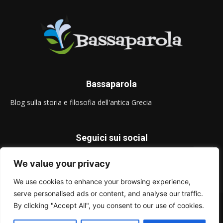
Bassaparola
Blog sulla storia e filosofia dell'antica Grecia
Seguici sui social
We value your privacy
We use cookies to enhance your browsing experience,
serve personalised ads or content, and analyse our traffic.
© Bassaparola.it 2015-2025
By clicking "Accept All", you consent to our use of cookies.
Privacy Policy