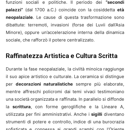
funzioni sociali e politiche. Il periodo dei
“secondi
palazzi”
(dal 1700 a.C.) coincide con la cosiddetta
età
neopalaziale
. Le cause di questa trasformazione sono
dibattute: terremoti, invasioni (forse dei Luvii dall’Asia
Minore), oppure un’accelerazione interna della dinamica
sociale, che rafforzò il potere centralizzato.
Raffinatezza Artistica e Cultura Scritta
Durante la fase neopalaziale, la civiltà minoica raggiunge
il suo apice artistico e culturale. La ceramica si distingue
per
decorazioni naturalistiche
sempre più elaborate,
mentre affreschi policromi dai temi vivaci testimoniano
una società organizzata e raffinata. In parallelo si diffonde
la
scrittura
, con forme geroglifiche e la Lineare A,
utilizzata per fini amministrativi. Anche i
sigilli
diventano
strumenti di potere e controllo, indice di una burocrazia
sofisticata e connessa ai grandi scambi con l’Oriente