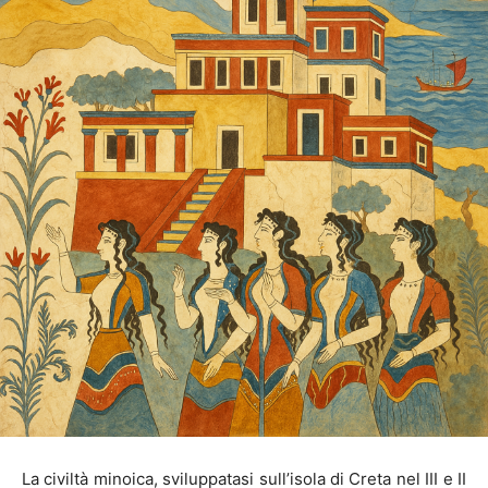
La civiltà minoica, sviluppatasi sull’isola di Creta nel III e II