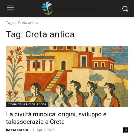
Tags
Creta antica
Tag:
Creta antica
Storia della Grecia Antica
La civiltà minoica: origini, sviluppo e
talassocrazia a Creta
bassaparola
-
11 Aprile 2025
0