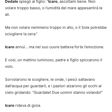
Dedalo
spiegò al figlio: “
Icaro
, ascoltami bene. Non
volare troppo basso, o l’umidità del mare appesantirà le
ali.
Ma non volare nemmeno troppo in alto, o il Sole potrebbe
sciogliere la cera.”
Icaro
annuì… ma nel suo cuore batteva forte l’emozione.
E così, un mattino luminoso, padre e figlio spiccarono il
volo.
Sorvolarono le scogliere, le onde, i pesci saltavano
dall’acqua per guardarli, e i pastori alzarono gli occhi al
cielo gridando: “Guardate! Due uomini stanno volando!”
Icaro
rideva di gioia.