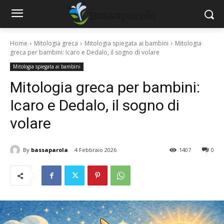
Home
Mitologia greca
Mitologia spiegata ai bambini
Mitologia
greca per bambini: Icaro e Dedalo, il sogno di volare
Mitologia spiegata ai bambini
Mitologia greca per bambini:
Icaro e Dedalo, il sogno di
volare
By
bassaparola
4 Febbraio 2026
1407
0