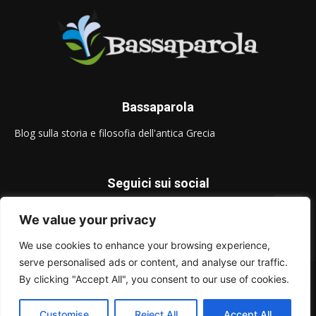
Bassaparola
Blog sulla storia e filosofia dell'antica Grecia
Seguici sui social
We value your privacy
We use cookies to enhance your browsing experience,
serve personalised ads or content, and analyse our traffic.
© Bassaparola.it 2015-2025
By clicking "Accept All", you consent to our use of cookies.
Privacy Policy
Customise
Reject All
Accept All