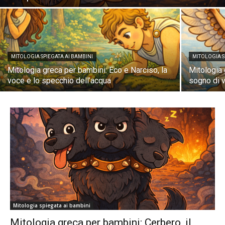
MITOLOGIA SPIEGATA AI BAMBINI
MITOLOGIA S
Mitologia greca per bambini: Eco e Narciso, la
Mitologia 
voce e lo specchio dell’acqua
sogno di 
Mitologia spiegata ai bambini
Mitologia greca per bambini: Cerbero, il