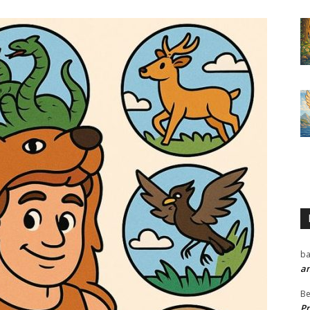
ba
a
Be
P