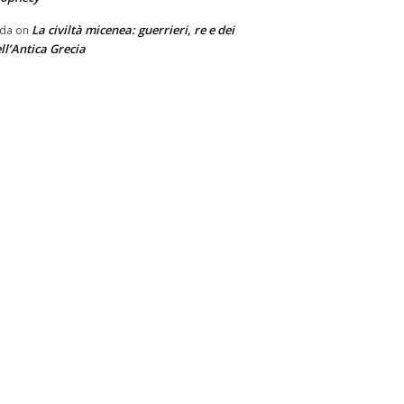
La civiltà micenea: guerrieri, re e dei
nda
on
ll’Antica Grecia