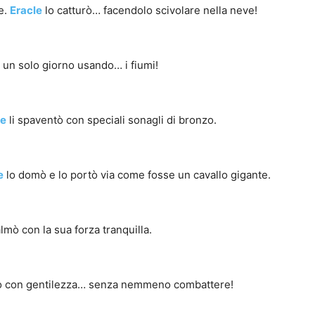
e.
Eracle
lo catturò… facendolo scivolare nella neve!
in un solo giorno usando… i fiumi!
le
li spaventò con speciali sonagli di bronzo.
e
lo domò e lo portò via come fosse un cavallo gigante.
almò con la sua forza tranquilla.
dono con gentilezza… senza nemmeno combattere!