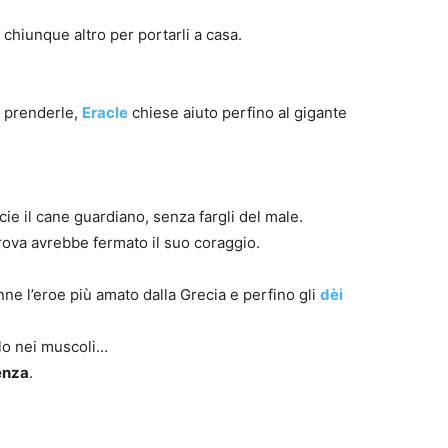
i chiunque altro per portarli a casa.
 prenderle,
Eracle
chiese aiuto perfino al gigante
icie il cane guardiano, senza fargli del male.
rova avrebbe fermato il suo coraggio.
nne l’eroe più amato dalla Grecia e perfino gli
dèi
lo nei muscoli…
genza
.