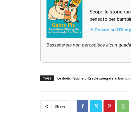
Scopri le storie ra
pensato per bambini
-> Cesare sull’Olim
Bassaparola non percepisce alcun guadagn
TAGS
Le dodici fatiche di Eracle spiegate ai bambin
Share