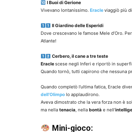
I Buoi di Gerione
Vivevano lontanissimo.
Eracle
viaggiò più d
Il Giardino delle Esperidi
Dove crescevano le famose Mele d’Oro. Per
Atlante!
Cerbero, il cane a tre teste
Eracle
scese negli Inferi e riportò in superf
Quando tornò, tutti capirono che nessuna p
Quando completò l’ultima fatica, Eracle dive
dell’Olimpo
lo applaudirono.
Aveva dimostrato che la vera forza non è so
ma nella
tenacia
, nella
bontà
e nell’
intelli
Mini-gioco: