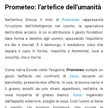
Prometeo: l’artefice dell’umanità
Nell’antica Grecia, il mito di
Prometeo
rappresenta
l’irruzione dell’intelligenza nel cosmo, la spaccatura
dell’ordine arcaico. A lui si attribuisce il gesto fondativo:
dare forma e destino agli uomini, spezzando l’equilibrio
tra dei e mortali. È il demiurgo, il mediatore, colui che
separa il caos in forme, maschile e femminile, luce e
oscurità, vita e morte.
Come narra Esiodo nella
Teogonia
,
Prometeo
compie un
gesto beffardo nei confronti di
Zeus
: durante un
banchetto, presenta due offerte. In una, la buona carne e
il grasso avvolti da uno strato appetitoso; nell’altra, le
ossa ricoperte di grasso bianco.
Zeus,
ingannato
dall’aspetto esteriore, sceglie le ossa. Così l’uomo si tiene
il meglio. Un inganno fondatore, che scuote le