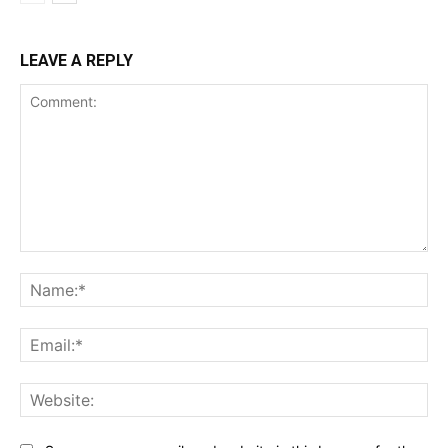
LEAVE A REPLY
Comment:
Na
Ema
Web