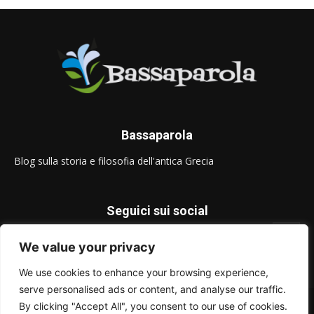
Bassaparola
Blog sulla storia e filosofia dell'antica Grecia
Seguici sui social
We value your privacy
We use cookies to enhance your browsing experience,
serve personalised ads or content, and analyse our traffic.
© Bassaparola.it 2015-2025
By clicking "Accept All", you consent to our use of cookies.