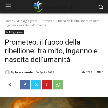
Home
Mitologia greca
Prometeo, il fuoco della ribellione: tra mito,
inganno e nascita dell’umanità
Mitologia greca
Prometeo, il fuoco della
ribellione: tra mito, inganno e
nascita dell’umanità
By
bassaparola
10 Aprile 2025
2593
0