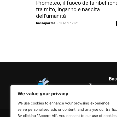
Prometeo, il fuoco della ribellion
tra mito, inganno e nascita
dell’umanità
bassaparola
-
10 Aprile 2025
Bas
Blog 
We value your privacy
We use cookies to enhance your browsing experience,
serve personalised ads or content, and analyse our traffic.
© Bassaparola.it 2015-2025
By clicking "Accept All", you consent to our use of cookies