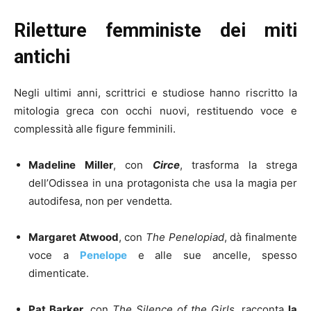
Riletture femministe dei miti
antichi
Negli ultimi anni, scrittrici e studiose hanno riscritto la
mitologia greca con occhi nuovi, restituendo voce e
complessità alle figure femminili.
Madeline Miller
, con
Circe
, trasforma la strega
dell’Odissea in una protagonista che usa la magia per
autodifesa, non per vendetta.
Margaret Atwood
, con
The Penelopiad
, dà finalmente
voce a
Penelope
e alle sue ancelle, spesso
dimenticate.
Pat Barker
, con
The Silence of the Girls
, racconta
la