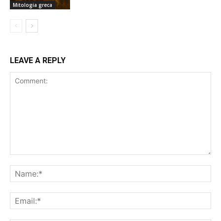
Mitologia greca
LEAVE A REPLY
Comment:
Na
Ema