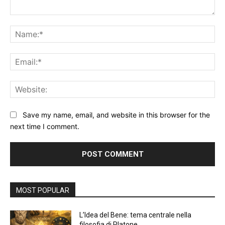
Comment:
Na
Ema
Web
Save my name, email, and website in this browser for the
next time I comment.
Alternative:
MOST POPULAR
L’Idea del Bene: tema centrale nella
filosofia di Platone