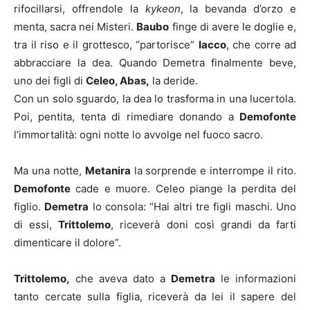
rifocillarsi, offrendole la
kykeon
, la bevanda d’orzo e
menta, sacra nei Misteri.
Baubo
finge di avere le doglie e,
tra il riso e il grottesco, “partorisce”
Iacco
, che corre ad
abbracciare la dea. Quando Demetra finalmente beve,
uno dei figli di
Celeo, Abas,
la deride.
Con un solo sguardo, la dea lo trasforma in una lucertola.
Poi, pentita, tenta di rimediare donando a
Demofonte
l’immortalità: ogni notte lo avvolge nel fuoco sacro.
Ma una notte,
Metanira
la sorprende e interrompe il rito.
Demofonte
cade e muore. Celeo piange la perdita del
figlio.
Demetra
lo consola: “Hai altri tre figli maschi. Uno
di essi,
Trittolemo
, riceverà doni così grandi da farti
dimenticare il dolore”.
Trittolemo,
che aveva dato a
Demetra
le informazioni
tanto cercate sulla figlia, riceverà da lei il sapere del