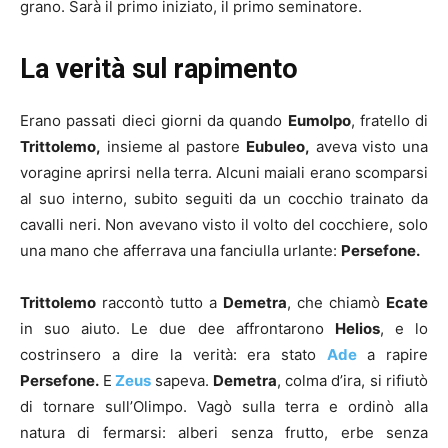
grano. Sarà il primo iniziato, il primo seminatore.
La verità sul rapimento
Erano passati dieci giorni da quando
Eumolpo
, fratello di
Trittolemo,
insieme al pastore
Eubuleo,
aveva visto una
voragine aprirsi nella terra. Alcuni maiali erano scomparsi
al suo interno, subito seguiti da un cocchio trainato da
cavalli neri. Non avevano visto il volto del cocchiere, solo
una mano che afferrava una fanciulla urlante:
Persefone.
Trittolemo
raccontò tutto a
Demetra
, che chiamò
Ecate
in suo aiuto. Le due dee affrontarono
Helios
, e lo
costrinsero a dire la verità: era stato
Ade
a rapire
Persefone.
E
Zeus
sapeva.
Demetra
, colma d’ira, si rifiutò
di tornare sull’Olimpo. Vagò sulla terra e ordinò alla
natura di fermarsi: alberi senza frutto, erbe senza