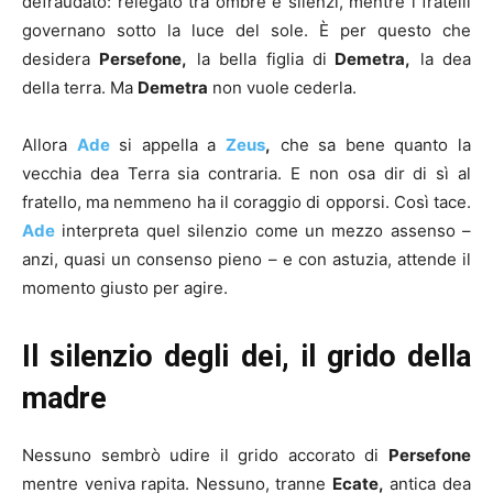
defraudato: relegato tra ombre e silenzi, mentre i fratelli
governano sotto la luce del sole. È per questo che
desidera
Persefone,
la bella figlia di
Demetra,
la dea
della terra. Ma
Demetra
non vuole cederla.
Allora
Ade
si appella a
Zeus
,
che sa bene quanto la
vecchia dea Terra sia contraria. E non osa dir di sì al
fratello, ma nemmeno ha il coraggio di opporsi. Così tace.
Ade
interpreta quel silenzio come un mezzo assenso –
anzi, quasi un consenso pieno – e con astuzia, attende il
momento giusto per agire.
Il silenzio degli dei, il grido della
madre
Nessuno sembrò udire il grido accorato di
Persefone
mentre veniva rapita. Nessuno, tranne
Ecate,
antica dea