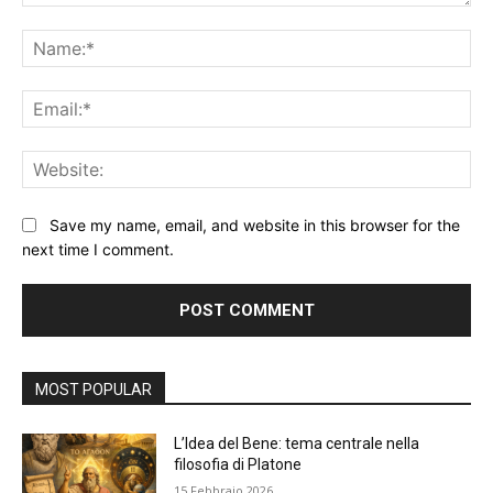
Comment:
Na
Ema
Web
Save my name, email, and website in this browser for the
next time I comment.
Alternative:
MOST POPULAR
L’Idea del Bene: tema centrale nella
filosofia di Platone
15 Febbraio 2026