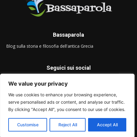
Bassaparola
Blog sulla storia e filosofia dell'antica Grecia
Seguici sui social
We value your privacy
We use cookies to enhance your browsing experience,
serve personalised ads or content, and analyse our traffic.
© Bassaparola.it 2015-2025
By clicking "Accept All", you consent to our use of cookies.
Privacy Policy
Customise
Reject All
Accept All