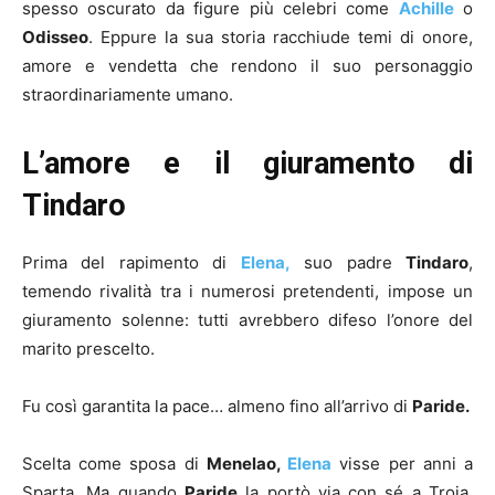
spesso oscurato da figure più celebri come
Achille
o
Odisseo
. Eppure la sua storia racchiude temi di onore,
amore e vendetta che rendono il suo personaggio
straordinariamente umano.
L’amore e il giuramento di
Tindaro
Prima del rapimento di
Elena,
suo padre
Tindaro
,
temendo rivalità tra i numerosi pretendenti, impose un
giuramento solenne: tutti avrebbero difeso l’onore del
marito prescelto.
Fu così garantita la pace… almeno fino all’arrivo di
Paride.
Scelta come sposa di
Menelao,
Elena
visse per anni a
Sparta. Ma quando
Paride
la portò via con sé a Troia,