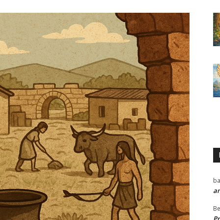
ba
a
Be
P