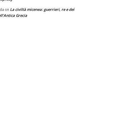
La civiltà micenea: guerrieri, re e dei
nda
on
ll’Antica Grecia