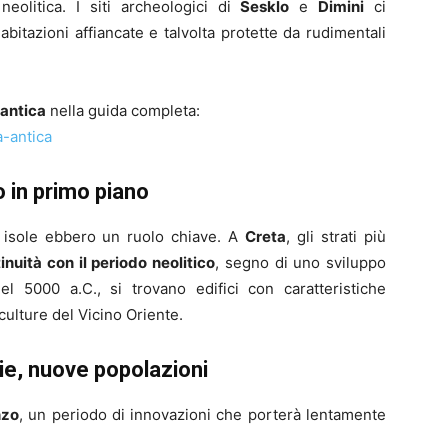
neolitica. I siti archeologici di
Sesklo
e
Dimini
ci
abitazioni affiancate e talvolta protette da rudimentali
a antica
nella guida completa:
a-antica
ro in primo piano
e isole ebbero un ruolo chiave. A
Creta
, gli strati più
inuità con il periodo neolitico
, segno di uno sviluppo
el 5000 a.C., si trovano edifici con caratteristiche
culture del Vicino Oriente.
ie, nuove popolazioni
nzo
, un periodo di innovazioni che porterà lentamente