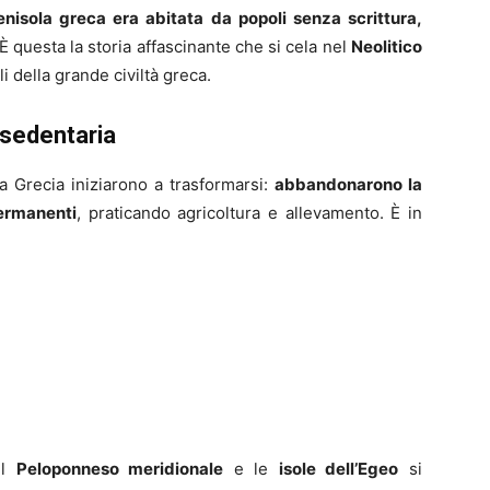
enisola greca era abitata da popoli senza scrittura,
 È questa la storia affascinante che si cela nel
Neolitico
li della grande civiltà greca.
a sedentaria
la Grecia iniziarono a trasformarsi:
abbandonarono la
permanenti
, praticando agricoltura e allevamento. È in
il
Peloponneso meridionale
e le
isole dell’Egeo
si