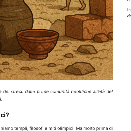
li
de
 dei Greci: dalle prime comunità neolitiche all’età del
i.
eci?
amo templi, filosofi e miti olimpici. Ma molto prima di