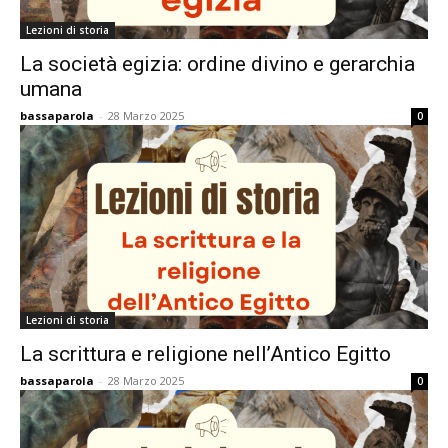
Lezioni di storia
La società egizia: ordine divino e gerarchia
umana
bassaparola
-
28 Marzo 2025
0
Lezioni di storia
La scrittura e religione nell’Antico Egitto
bassaparola
-
28 Marzo 2025
0