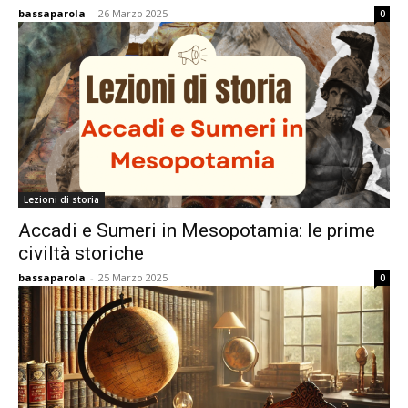
bassaparola
-
26 Marzo 2025
0
Lezioni di storia
Accadi e Sumeri in Mesopotamia: le prime
civiltà storiche
bassaparola
-
25 Marzo 2025
0