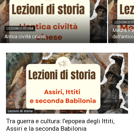
LEZIONI DI S
LEZIONI DI STORIA
Medi e Per
Antica civiltà cinese
dell’antic
Lezioni di storia
Tra guerra e cultura: l’epopea degli Ittiti,
Assiri e la seconda Babilonia