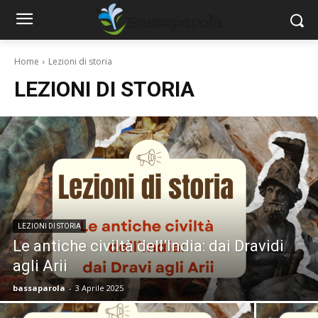
Home
Lezioni di storia
LEZIONI DI STORIA
LEZIONI DI STORIA
Le antiche civiltà dell’India: dai Dravidi
agli Arii
bassaparola
-
3 Aprile 2025