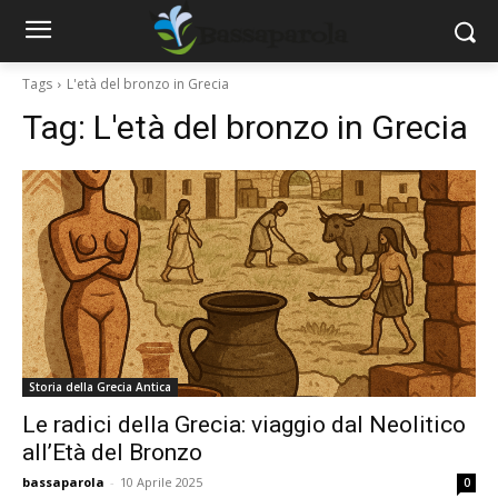
Tags
L'età del bronzo in Grecia
Tag:
L'età del bronzo in Grecia
Storia della Grecia Antica
Le radici della Grecia: viaggio dal Neolitico
all’Età del Bronzo
bassaparola
-
10 Aprile 2025
0