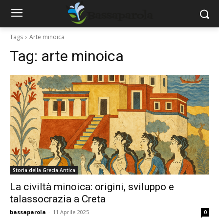
Tags
Arte minoica
Tag:
arte minoica
Storia della Grecia Antica
La civiltà minoica: origini, sviluppo e
talassocrazia a Creta
bassaparola
-
11 Aprile 2025
0