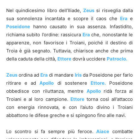
Nel quindicesimo libro dell’Iliade,
Zeus
si risveglia dalla
sua sonnolenza incantata e scopre il caos che
Era
e
Poseidone
hanno causato in sua assenza. Infastidito,
richiama subito l’ordine: rassicura
Era
che, nonostante le
apparenze, non favorisce i Troiani, poiché il destino di
Troia è già segnato. Tuttavia, chiarisce anche che prima
della caduta della città,
Ettore
dovrà uccidere
Patroclo.
Zeus
ordina ad
Era
di mandare
Iris
da Poseidone per farlo
ritirare e ad
Apollo
di sostenere
Ettore.
Poseidone
obbedisce con riluttanza, mentre
Apollo
ridà forza ai
Troiani e al loro campione.
Ettore
torna così all’attacco
con energia rinnovata, e con l’aiuto divino i Troiani
abbattono le difese greche e si spingono fino alle navi.
Lo scontro si fa sempre più feroce.
Aiace
combatte