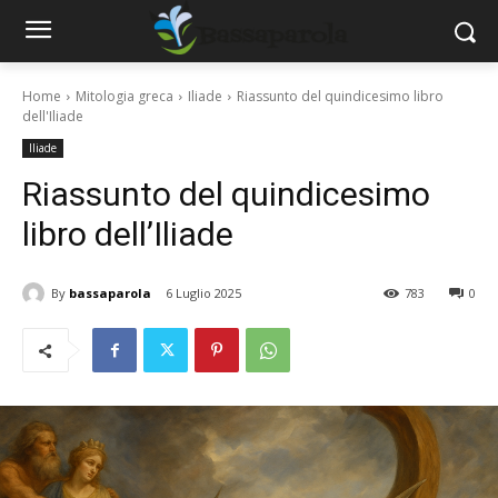
Home
Mitologia greca
Iliade
Riassunto del quindicesimo libro
dell'Iliade
Iliade
Riassunto del quindicesimo
libro dell’Iliade
By
bassaparola
6 Luglio 2025
783
0