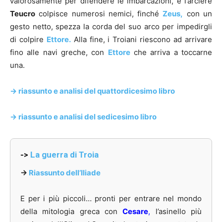
valorosamente per difendere le imbarcazioni, e l’arciere
Teucro
colpisce numerosi nemici, finché
Zeus,
con un
gesto netto, spezza la corda del suo arco per impedirgli
di colpire
Ettore.
Alla fine, i Troiani riescono ad arrivare
fino alle navi greche, con
Ettore
che arriva a toccarne
una.
-> riassunto e analisi del quattordicesimo
libro
-> riassunto e analisi del sedicesimo libro
->
La guerra di Troia
->
Riassunto dell’Iliade
E per i più piccoli… pronti per entrare nel mondo
della mitologia greca con
Cesare
,
l’asinello più