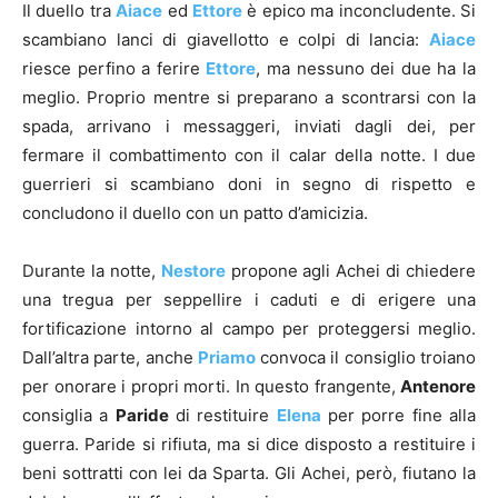
Il duello tra
Aiace
ed
Ettore
è epico ma inconcludente. Si
scambiano lanci di giavellotto e colpi di lancia:
Aiace
riesce perfino a ferire
Ettore
, ma nessuno dei due ha la
meglio. Proprio mentre si preparano a scontrarsi con la
spada, arrivano i messaggeri, inviati dagli dei, per
fermare il combattimento con il calar della notte. I due
guerrieri si scambiano doni in segno di rispetto e
concludono il duello con un patto d’amicizia.
Durante la notte,
Nestore
propone agli Achei di chiedere
una tregua per seppellire i caduti e di erigere una
fortificazione intorno al campo per proteggersi meglio.
Dall’altra parte, anche
Priamo
convoca il consiglio troiano
per onorare i propri morti. In questo frangente,
Antenore
consiglia a
Paride
di restituire
Elena
per porre fine alla
guerra. Paride si rifiuta, ma si dice disposto a restituire i
beni sottratti con lei da Sparta. Gli Achei, però, fiutano la