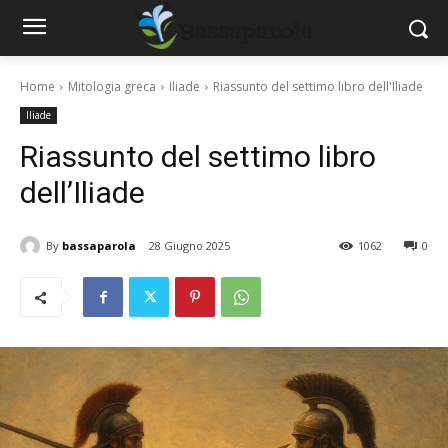
Home
Mitologia greca
Iliade
Riassunto del settimo libro dell'Iliade
Iliade
Riassunto del settimo libro
dell’Iliade
By
bassaparola
28 Giugno 2025
1062
0