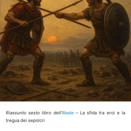
Riassunto sesto libro dell’
Iliade
–
La sfida tra eroi e la
tregua dei sepolcri