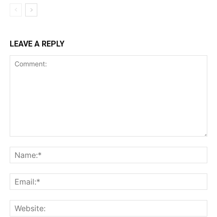
LEAVE A REPLY
Comment:
Na
Ema
Web