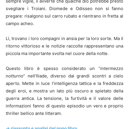
sempre vigile, li avverte che qualche dio potrebbe presto
svegliare i Troiani. Diomede e Odisseo non si fanno
pregare: risalgono sul carro rubato e rientrano in fretta al
campo acheo.
Lì, trovano i loro compagni in ansia per la loro sorte. Ma il
ritorno vittorioso e le notizie raccolte rappresentano una
piccola ma importante svolta nel cuore della notte.
Questo libro è spesso considerato un “
intermezzo
notturno
” nell’Iliade, diverso dai grandi scontri a cielo
aperto. Mette in luce l’intelligenza tattica e la freddezza
degli eroi, e mostra un lato più oscuro e spietato della
guerra antica. La tensione, la furtività e il valore delle
informazioni fanno di questo episodio un vero e proprio
thriller bellico ante litteram.
-> riassunto e analisi del nono libro