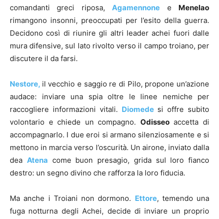
comandanti greci riposa,
Agamennone
e
Menelao
rimangono insonni, preoccupati per l’esito della guerra.
Decidono così di riunire gli altri leader achei fuori dalle
mura difensive, sul lato rivolto verso il campo troiano, per
discutere il da farsi.
Nestore,
il vecchio e saggio re di Pilo, propone un’azione
audace: inviare una spia oltre le linee nemiche per
raccogliere informazioni vitali.
Diomede
si offre subito
volontario e chiede un compagno.
Odisseo
accetta di
accompagnarlo. I due eroi si armano silenziosamente e si
mettono in marcia verso l’oscurità. Un airone, inviato dalla
dea
Atena
come buon presagio, grida sul loro fianco
destro: un segno divino che rafforza la loro fiducia.
Ma anche i Troiani non dormono.
Ettore
, temendo una
fuga notturna degli Achei, decide di inviare un proprio