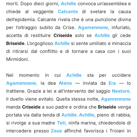
morti. Dopo dieci giorni,
Achille
convoca un’assemblea e
chiede al veggente
Calcante
di svelare la causa
dell’epidemia. Calcante rivela che è una punizione divina
per l’oltraggio subito da Crise.
Agamennone
, infuriato,
accetta di restituire
Criseide
solo se
Achille
gli cede
Briseide
. L’orgoglioso
Achille
si sente umiliato e minaccia
di ritirarsi dal conflitto e di tornare a casa con i suoi
Mirmidoni.
Nel momento in cui
Achille
sta per uccidere
Agamennone,
la dea
Atena
— inviata da
Era
— lo
trattiene. Grazie a lei e all’intervento del saggio
Nestore
,
il duello viene evitato. Quella stessa notte,
Agamennone
manda
Criseide
a suo padre e ordina che
Briseide
venga
portata via dalla tenda di
Achille. Achille
, pieno di rabbia,
si rivolge a sua madre
Teti,
ninfa marina, chiedendole di
intercedere presso
Zeus
affinché favorisca i Troiani in