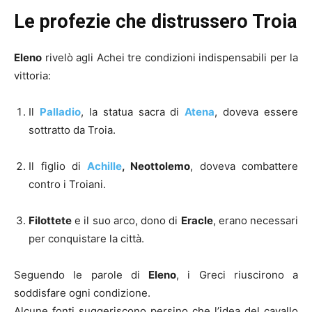
Le profezie che distrussero Troia
Eleno
rivelò agli Achei tre condizioni indispensabili per la
vittoria:
Il
Palladio
, la statua sacra di
Atena
, doveva essere
sottratto da Troia.
Il figlio di
Achille
, Neottolemo
, doveva combattere
contro i Troiani.
Filottete
e il suo arco, dono di
Eracle
, erano necessari
per conquistare la città.
Seguendo le parole di
Eleno
, i Greci riuscirono a
soddisfare ogni condizione.
Alcune fonti suggeriscono persino che l’idea del cavallo