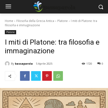
Home
Filosofia della Grecia Antica
Platone
I miti di Platone: tra
filosofia e immaginazione
Platone
I miti di Platone: tra filosofia e
immaginazione
By
bassaparola
5 Aprile 2025
1720
0