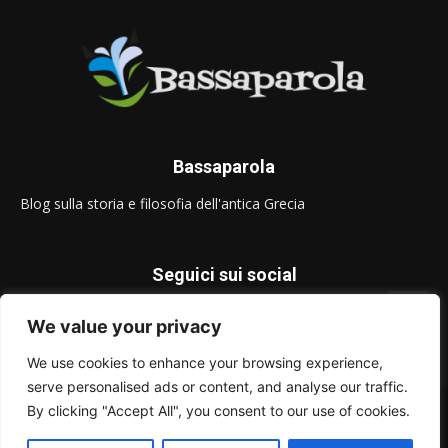
Bassaparola
Blog sulla storia e filosofia dell'antica Grecia
Seguici sui social
We value your privacy
We use cookies to enhance your browsing experience,
serve personalised ads or content, and analyse our traffic.
© Bassaparola.it 2015-2025
By clicking "Accept All", you consent to our use of cookies.
Privacy Policy