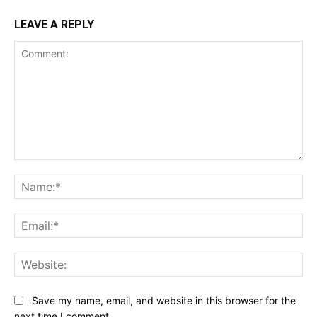
LEAVE A REPLY
Comment:
Na
Ema
Web
Save my name, email, and website in this browser for the
next time I comment.