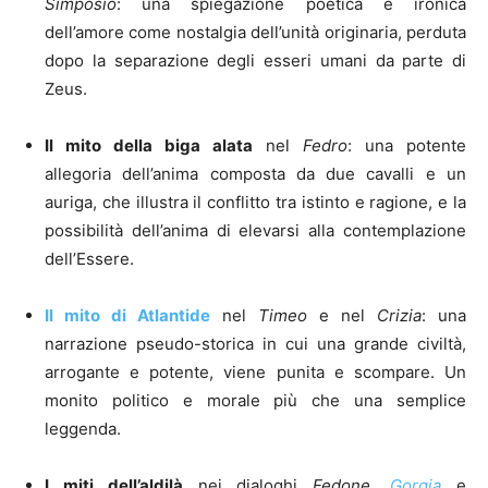
Simposio
: una spiegazione poetica e ironica
dell’amore come nostalgia dell’unità originaria, perduta
dopo la separazione degli esseri umani da parte di
Zeus.
Il mito della biga alata
nel
Fedro
: una potente
allegoria dell’anima composta da due cavalli e un
auriga, che illustra il conflitto tra istinto e ragione, e la
possibilità dell’anima di elevarsi alla contemplazione
dell’Essere.
Il mito di Atlantide
nel
Timeo
e nel
Crizia
: una
narrazione pseudo-storica in cui una grande civiltà,
arrogante e potente, viene punita e scompare. Un
monito politico e morale più che una semplice
leggenda.
I miti dell’aldilà
nei dialoghi
Fedone
,
Gorgia
e