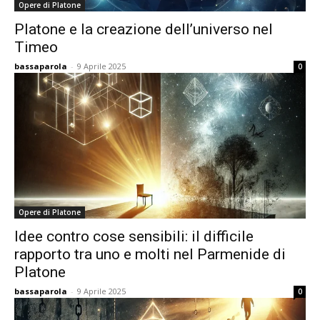
Opere di Platone
Platone e la creazione dell’universo nel
Timeo
bassaparola
-
9 Aprile 2025
0
Opere di Platone
Idee contro cose sensibili: il difficile
rapporto tra uno e molti nel Parmenide di
Platone
bassaparola
-
9 Aprile 2025
0