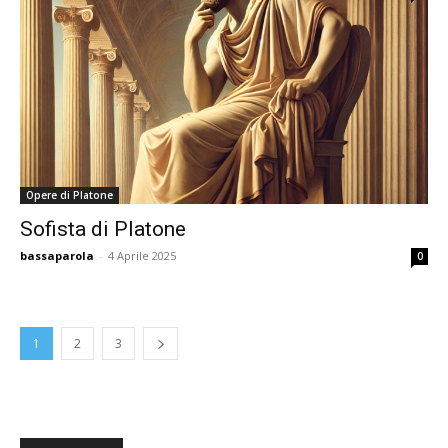
Opere di Platone
Sofista di Platone
bassaparola
-
4 Aprile 2025
0
1
2
3