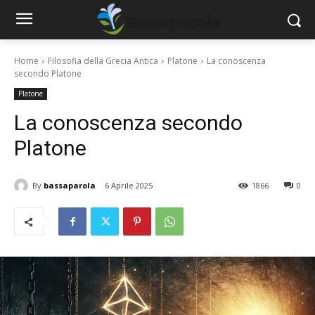
Home
Filosofia della Grecia Antica
Platone
La conoscenza
secondo Platone
Platone
La conoscenza secondo
Platone
By
bassaparola
6 Aprile 2025
1866
0