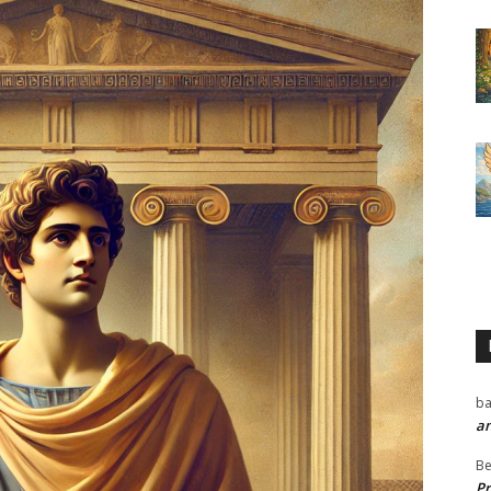
ba
a
Be
P