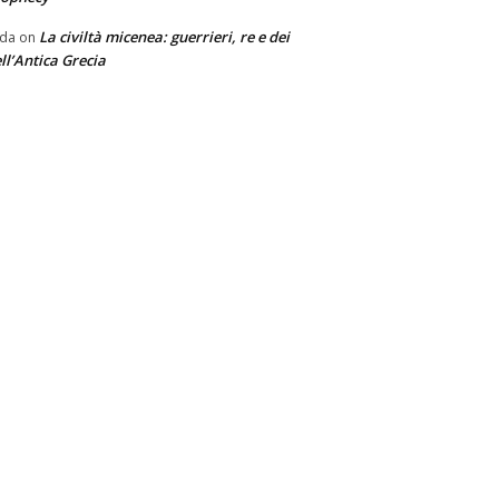
La civiltà micenea: guerrieri, re e dei
nda
on
ll’Antica Grecia