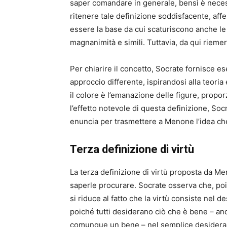
saper comandare in generale, bensì è nece
ritenere tale definizione soddisfacente, af
essere la base da cui scaturiscono anche le a
magnanimità e simili. Tuttavia, da qui riemer
Per chiarire il concetto, Socrate fornisce es
approccio differente, ispirandosi alla teor
il colore è l’emanazione delle figure, propor
l’effetto notevole di questa definizione, Soc
enuncia per trasmettere a Menone l’idea ch
Terza definizione di virtù
La terza definizione di virtù proposta da Me
saperle procurare. Socrate osserva che, poic
si riduce al fatto che la virtù consiste nel d
poiché tutti desiderano ciò che è bene – anc
comunque un bene – nel semplice desiderare