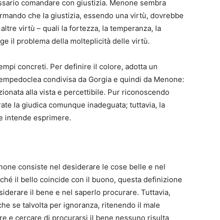
ssario comandare con giustizia. Menone sembra
fermando che la giustizia, essendo una virtù, dovrebbe
ltre virtù – quali la fortezza, la temperanza, la
ge il problema della molteplicità delle virtù.
empi concreti. Per definire il colore, adotta un
ia empedoclea condivisa da Gorgia e quindi da Menone:
zionata alla vista e percettibile. Pur riconoscendo
rate la giudica comunque inadeguata; tuttavia, la
e intende esprimere.
none consiste nel desiderare le cose belle e nel
hé il bello coincide con il buono, questa definizione
esiderare il bene e nel saperlo procurare. Tuttavia,
he se talvolta per ignoranza, ritenendo il male
 e cercare di procurarsi il bene nessuno risulta