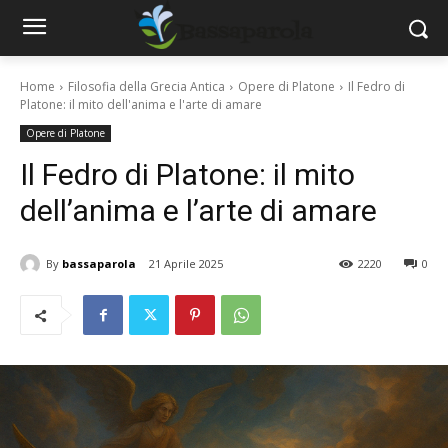
Home
Filosofia della Grecia Antica
Opere di Platone
Il Fedro di
Platone: il mito dell'anima e l'arte di amare
Opere di Platone
Il Fedro di Platone: il mito
dell’anima e l’arte di amare
By
bassaparola
21 Aprile 2025
2220
0