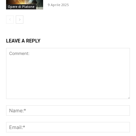
9 Aprile 2025
Opere di Platone
LEAVE A REPLY
Comment:
Na
Ema