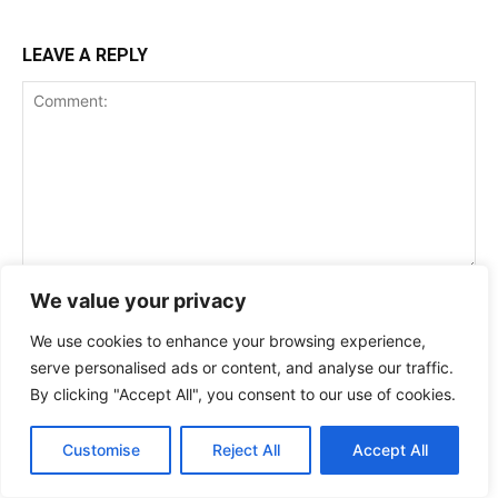
LEAVE A REPLY
Comment:
We value your privacy
Na
We use cookies to enhance your browsing experience,
Ema
serve personalised ads or content, and analyse our traffic.
By clicking "Accept All", you consent to our use of cookies.
Web
Customise
Reject All
Accept All
Save my name, email, and website in this browser for the