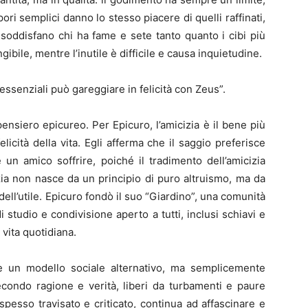
ri semplici danno lo stesso piacere di quelli raffinati,
soddisfano chi ha fame e sete tanto quanto i cibi più
ibile, mentre l’inutile è difficile e causa inquietudine.
 essenziali può gareggiare in felicità con Zeus”.
ensiero epicureo. Per Epicuro, l’amicizia è il bene più
elicità della vita. Egli afferma che il saggio preferisce
 un amico soffrire, poiché il tradimento dell’amicizia
izia non nasce da un principio di puro altruismo, ma da
ll’utile. Epicuro fondò il suo “Giardino”, una comunità
i studio e condivisione aperto a tutti, inclusi schiavi e
a vita quotidiana.
e un modello sociale alternativo, ma semplicemente
econdo ragione e verità, liberi da turbamenti e paure
esso travisato e criticato, continua ad affascinare e