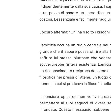
indipendentemente dalla sua causa. I sapo
e un pezzo di pane e un sorso d’acqua 
costosi. L’essenziale è facilmente raggiung
Epicuro afferma: “Chi ha risolto i bisogni
L’amicizia occupa un ruolo centrale nel p
grande che il sapere possa offrire alla f
soffrire lui stesso piuttosto che vedere
sovvertirebbe l’intera esistenza. L’amic
un riconoscimento reciproco del bene e de
filosofica nei pressi di Atene, un luogo d
donne, in cui si praticava la filosofia nell
Il pensiero epicureo non voleva crear
permettere ai suoi seguaci di vivere s
infondate. Questo messaggio, sebbene sp