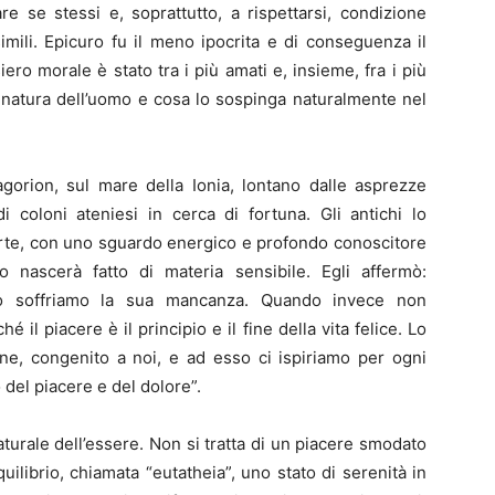
e se stessi e, soprattutto, a rispettarsi, condizione
imili. Epicuro fu il meno ipocrita e di conseguenza il
iero morale è stato tra i più amati e, insieme, fra i più
a natura dell’uomo e cosa lo sospinga naturalmente nel
agorion, sul mare della Ionia, lontano dalle asprezze
di coloni ateniesi in cerca di fortuna. Gli antichi lo
rte, con uno sguardo energico e profondo conoscitore
o nascerà fatto di materia sensibile. Egli affermò:
o soffriamo la sua mancanza. Quando invece non
il piacere è il principio e il fine della vita felice. Lo
e, congenito a noi, e ad esso ci ispiriamo per ogni
 del piacere e del dolore”.
aturale dell’essere. Non si tratta di un piacere smodato
ilibrio, chiamata “eutatheia”, uno stato di serenità in