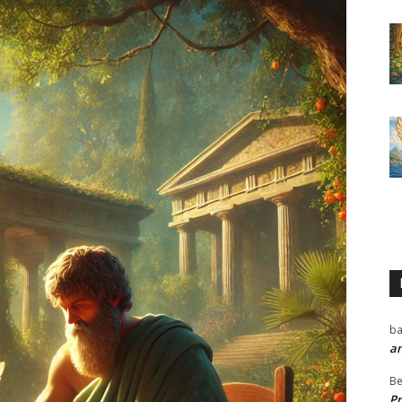
ba
a
Be
P