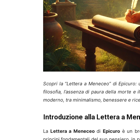
Scopri la “Lettera a Meneceo” di Epicuro: un
filosofia, l’assenza di paura della morte e
moderno, tra minimalismo, benessere e ricer
Introduzione alla Lettera a M
La
Lettera a Meneceo
di
Epicuro
è un bre
principi fondamentali del suo pensiero, in par