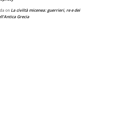
La civiltà micenea: guerrieri, re e dei
nda
on
ll’Antica Grecia