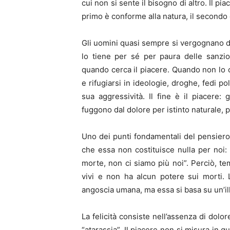
cui non si sente il bisogno di altro. Il pi
primo è conforme alla natura, il secondo
Gli uomini quasi sempre si vergognano d
lo tiene per sé per paura delle sanzi
quando cerca il piacere. Quando non lo c
e rifugiarsi in ideologie, droghe, fedi p
sua aggressività. Il fine è il piacere:
fuggono dal dolore per istinto naturale, p
Uno dei punti fondamentali del pensiero 
che essa non costituisce nulla per noi:
morte, non ci siamo più noi”. Perciò, t
vivi e non ha alcun potere sui morti. 
angoscia umana, ma essa si basa su un’il
La felicità consiste nell’assenza di dolo
“atarassia”. Il piacere non si misura in q