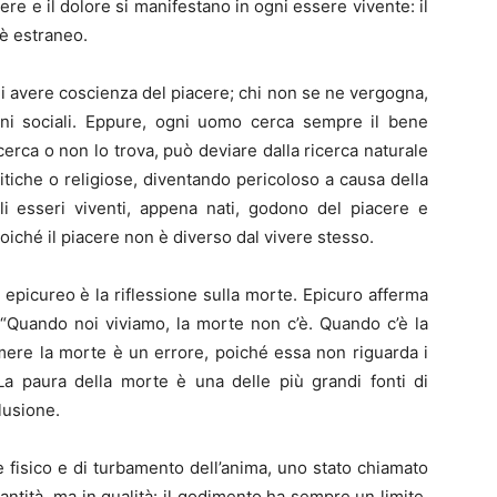
acere e il dolore si manifestano in ogni essere vivente: il
 è estraneo.
i avere coscienza del piacere; chi non se ne vergogna,
oni sociali. Eppure, ogni uomo cerca sempre il bene
erca o non lo trova, può deviare dalla ricerca naturale
olitiche o religiose, diventando pericoloso a causa della
 gli esseri viventi, appena nati, godono del piacere e
oiché il piacere non è diverso dal vivere stesso.
epicureo è la riflessione sulla morte. Epicuro afferma
 “Quando noi viviamo, la morte non c’è. Quando c’è la
emere la morte è un errore, poiché essa non riguarda i
La paura della morte è una delle più grandi fonti di
lusione.
re fisico e di turbamento dell’anima, uno stato chiamato
uantità, ma in qualità: il godimento ha sempre un limite,