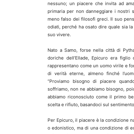
nessuno; un piacere che invita ad amar
primaria per non danneggiare i nostri s
meno falso dei filosofi greci. Il suo pens
odiati, perché ha osato dire quale sia l
suo vivere.
Nato a Samo, forse nella città di Pyth
doriche dell’Ellade, Epicuro era figlio 
rappresentano come un uomo virile e fo
di verità eterne, almeno finché l’uom
“Proviamo bisogno di piacere quand
soffriamo, non ne abbiamo bisogno, poiché 
abbiamo riconosciuto come il primo ben
scelta e rifiuto, basandoci sul sentimento
Per Epicuro, il piacere è la condizione n
o edonistico, ma di una condizione di equ