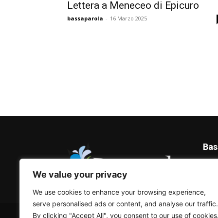
Lettera a Meneceo di Epicuro
bassaparola
-
16 Marzo 2025
Bas
Blog 
We value your privacy
We use cookies to enhance your browsing experience,
serve personalised ads or content, and analyse our traffic.
© Bassaparola.it 2015-2025
By clicking "Accept All", you consent to our use of cookies