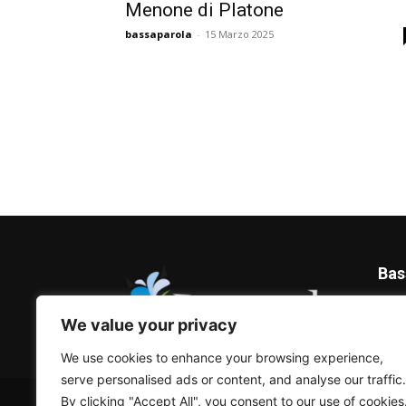
Menone di Platone
bassaparola
-
15 Marzo 2025
Bas
Blog 
We value your privacy
We use cookies to enhance your browsing experience,
serve personalised ads or content, and analyse our traffic.
© Bassaparola.it 2015-2025
By clicking "Accept All", you consent to our use of cookies