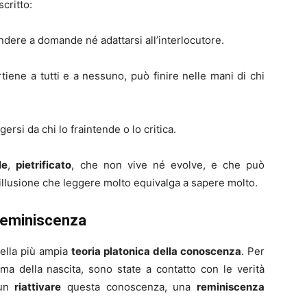
scritto:
ondere a domande né adattarsi all’interlocutore.
rtiene a tutti e a nessuno, può finire nelle mani di chi
ersi da chi lo fraintende o lo critica.
le
,
pietrificato
, che non vive né evolve, e che può
l’illusione che leggere molto equivalga a sapere molto.
 reminiscenza
nella più ampia
teoria platonica della conoscenza
. Per
ima della nascita, sono state a contatto con le verità
 un
riattivare
questa conoscenza, una
reminiscenza