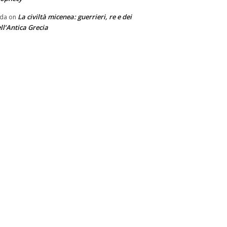
La civiltà micenea: guerrieri, re e dei
nda
on
ll’Antica Grecia