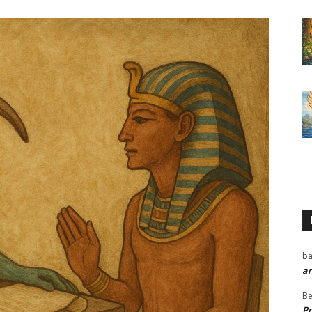
ba
a
Be
P