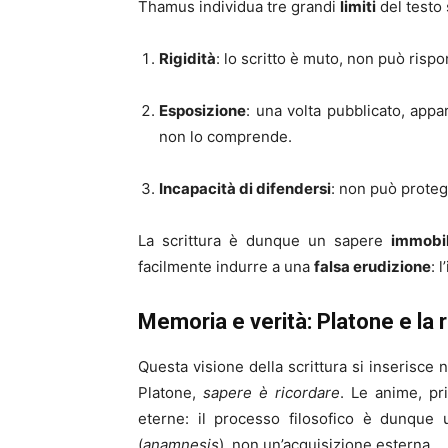
Thamus individua tre grandi
limiti
del testo 
Rigidità
: lo scritto è muto, non può risp
Esposizione
: una volta pubblicato, appa
non lo comprende.
Incapacità di difendersi
: non può protegg
La scrittura è dunque un sapere
immobi
facilmente indurre a una
falsa erudizione
: 
Memoria e verità: Platone e la
Questa visione della scrittura si inserisce 
Platone,
sapere è ricordare
. Le anime, pr
eterne: il processo filosofico è dunque
(
anamnesis
), non un’acquisizione esterna.