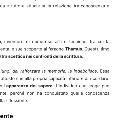
nda e tuttora attuale sulla relazione tra conoscenza e
h
, inventore di numerose arti e tecniche, tra cui la
esenta le sue scoperte al faraone
Thamus
. Quest’ultimo
ostra
scettico nei confronti della scrittura
.
, lungi dal rafforzare la memoria, la indebolisce
. Essa
iuttosto che alla propria capacità interiore di ricordare.
o l’
apparenza del sapere
. L’individuo che legge può
nte, perché non ha conquistato quella conoscenza
la riflessione.
lente