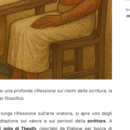
li
de
: una profonda riflessione sui rischi della scrittura, la
o filosofico.
unga riflessione sull’arte oratoria, si apre uno degli
itazione sul valore e sui pericoli della
scrittura
. A
il
mito di Theuth
, riportato da Platone per bocca di