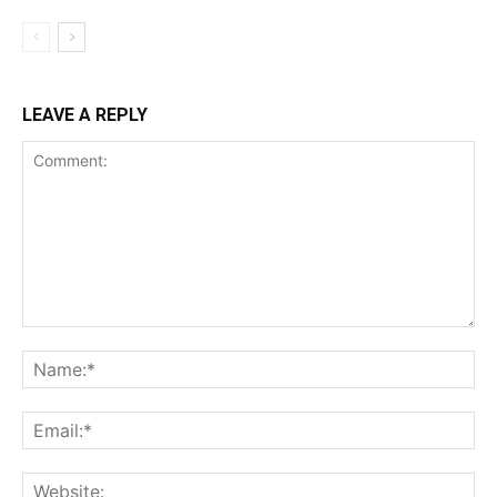
LEAVE A REPLY
Comment:
Na
Ema
Web