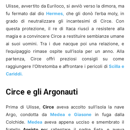
Ulisse, avvertito da Euriloco, si avviò verso la dimora, ma
fu fermato dal dio
Hermes,
che gli donò l’erba moly, in
grado di neutralizzare gli incantesimi di Circe. Con
questa protezione, il re di Itaca riuscì a resistere alla
magia e a convincere Circe a restituire sembianze umane
ai suoi uomini. Tra i due nacque poi una relazione, e
l’equipaggio rimase ospite sull’isola per un anno. Alla
partenza, Circe offrì preziosi consigli su come
raggiungere l’Oltretomba e affrontare i pericoli di
Scilla e
Cariddi.
Circe e gli Argonauti
Prima di Ulisse,
Circe
aveva accolto sull’isola la nave
Argo, condotta da
Medea e Giasone
in fuga dalla
Colchide.
Medea
aveva appena ucciso e smembrato il
fratello
Apsirto p
er rallentare il padre Eeta, e aveva