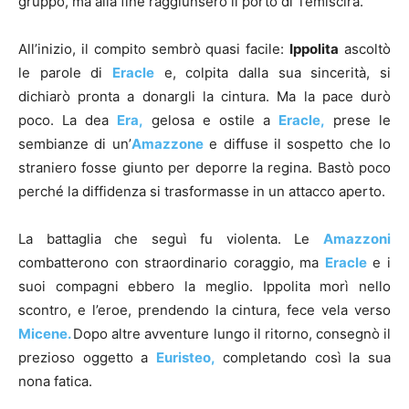
gruppo, ma alla fine raggiunsero il porto di Temiscira.
All’inizio, il compito sembrò quasi facile:
Ippolita
ascoltò
le parole di
Eracle
e, colpita dalla sua sincerità, si
dichiarò pronta a donargli la cintura. Ma la pace durò
poco. La dea
Era,
gelosa e ostile a
Eracle,
prese le
sembianze di un’
Amazzone
e diffuse il sospetto che lo
straniero fosse giunto per deporre la regina. Bastò poco
perché la diffidenza si trasformasse in un attacco aperto.
La battaglia che seguì fu violenta. Le
Amazzoni
combatterono con straordinario coraggio, ma
Eracle
e i
suoi compagni ebbero la meglio. Ippolita morì nello
scontro, e l’eroe, prendendo la cintura, fece vela verso
Micene.
Dopo altre avventure lungo il ritorno, consegnò il
prezioso oggetto a
Euristeo,
completando così la sua
nona fatica.