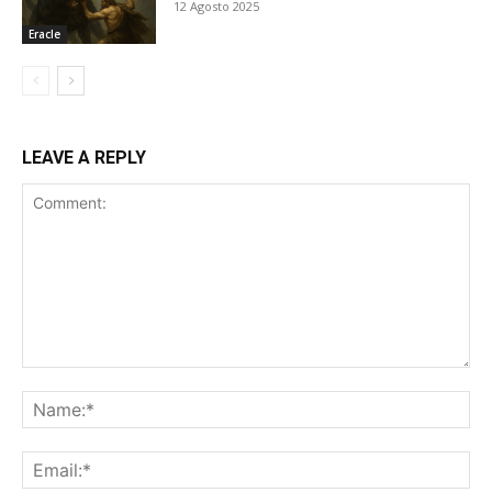
12 Agosto 2025
Eracle
LEAVE A REPLY
Comment:
Na
Ema