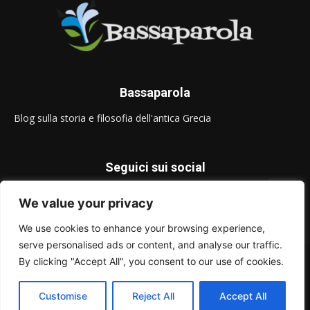
Bassaparola
Blog sulla storia e filosofia dell'antica Grecia
Seguici sui social
We value your privacy
We use cookies to enhance your browsing experience,
serve personalised ads or content, and analyse our traffic.
© Bassaparola.it 2015-2025
By clicking "Accept All", you consent to our use of cookies.
Privacy Policy
Customise
Reject All
Accept All