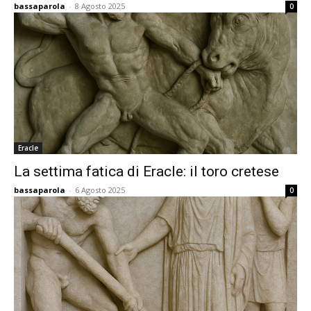
bassaparola
-
8 Agosto 2025
0
Eracle
La settima fatica di Eracle: il toro cretese
bassaparola
-
6 Agosto 2025
0