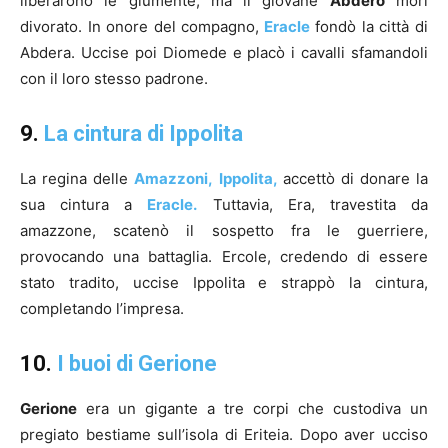
liberarono le giumente, ma il giovane
Abdero
morì
divorato. In onore del compagno,
Eracle
fondò la città di
Abdera. Uccise poi Diomede e placò i cavalli sfamandoli
con il loro stesso padrone.
9.
La cintura di Ippolita
La regina delle
Amazzoni,
Ippolita,
accettò di donare la
sua cintura a
Eracle.
Tuttavia, Era, travestita da
amazzone, scatenò il sospetto fra le guerriere,
provocando una battaglia. Ercole, credendo di essere
stato tradito, uccise Ippolita e strappò la cintura,
completando l’impresa.
10.
I buoi di Gerione
Gerione
era un gigante a tre corpi che custodiva un
pregiato bestiame sull’isola di Eriteia. Dopo aver ucciso