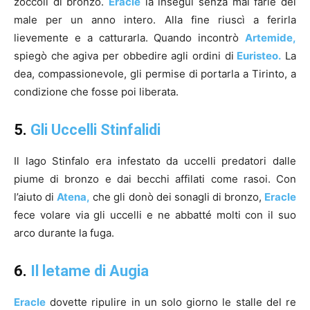
zoccoli di bronzo.
Eracle
la inseguì senza mai farle del
male per un anno intero. Alla fine riuscì a ferirla
lievemente e a catturarla. Quando incontrò
Artemide,
spiegò che agiva per obbedire agli ordini di
Euristeo.
La
dea, compassionevole, gli permise di portarla a Tirinto, a
condizione che fosse poi liberata.
5.
Gli Uccelli Stinfalidi
Il lago Stinfalo era infestato da uccelli predatori dalle
piume di bronzo e dai becchi affilati come rasoi. Con
l’aiuto di
Atena,
che gli donò dei sonagli di bronzo,
Eracle
fece volare via gli uccelli e ne abbatté molti con il suo
arco durante la fuga.
6.
Il letame di Augia
Eracle
dovette ripulire in un solo giorno le stalle del re