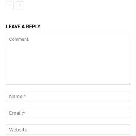
LEAVE A REPLY
Comment:
Na
Ema
Web