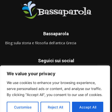
Bassaparola
Blog sulla storia e filosofia dell'antica Grecia
Seguici sui social
We value your privacy
We use cookies to enhance your browsing experience,
serve personalised ads or content, and analyse our traffic.
© Bassaparola.it 2015-2025
By clicking "Accept All", you consent to our use of cookies.
Privacy Policy
Customise
Reject All
Accept All