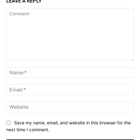
LEAVE A REPLY
Comment:
Na
Ema
Web
Save my name, email, and website in this browser for the
next time I comment.