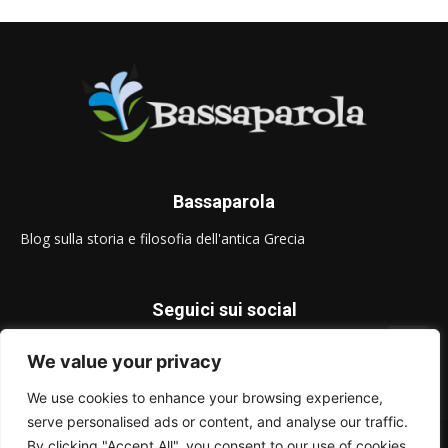
Bassaparola
Blog sulla storia e filosofia dell'antica Grecia
Seguici sui social
We value your privacy
We use cookies to enhance your browsing experience,
serve personalised ads or content, and analyse our traffic.
© Bassaparola.it 2015-2025
By clicking "Accept All", you consent to our use of cookies.