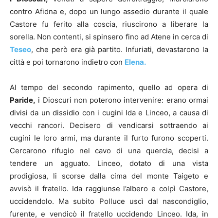
contro Afidna e, dopo un lungo assedio durante il quale
Castore fu ferito alla coscia, riuscirono a liberare la
sorella. Non contenti, si spinsero fino ad Atene in cerca di
Teseo
, che però era già partito. Infuriati, devastarono la
città e poi tornarono indietro con
Elena.
Al tempo del secondo rapimento, quello ad opera di
Paride,
i Dioscuri non poterono intervenire: erano ormai
divisi da un dissidio con i cugini Ida e Linceo, a causa di
vecchi rancori. Decisero di vendicarsi sottraendo ai
cugini le loro armi, ma durante il furto furono scoperti.
Cercarono rifugio nel cavo di una quercia, decisi a
tendere un agguato. Linceo, dotato di una vista
prodigiosa, li scorse dalla cima del monte Taigeto e
avvisò il fratello. Ida raggiunse l’albero e colpì Castore,
uccidendolo. Ma subito Polluce uscì dal nascondiglio,
furente, e vendicò il fratello uccidendo Linceo. Ida, in