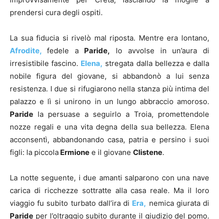
prendersi cura degli ospiti.
La sua fiducia si rivelò mal riposta. Mentre era lontano,
Afrodite,
fedele a
Paride,
lo avvolse in un’aura di
irresistibile fascino.
Elena,
stregata dalla bellezza e dalla
nobile figura del giovane, si abbandonò a lui senza
resistenza. I due si rifugiarono nella stanza più intima del
palazzo e lì si unirono in un lungo abbraccio amoroso.
Paride
la persuase a seguirlo a Troia, promettendole
nozze regali e una vita degna della sua bellezza. Elena
acconsentì, abbandonando casa, patria e persino i suoi
figli: la piccola
Ermione
e il giovane
Clistene
.
La notte seguente, i due amanti salparono con una nave
carica di ricchezze sottratte alla casa reale. Ma il loro
viaggio fu subito turbato dall’ira di
Era,
nemica giurata di
Paride
per l’oltraggio subito durante il giudizio del pomo.