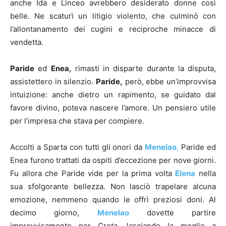
anche Ida e Linceo avrebbero desiderato donne così
belle. Ne scaturì un litigio violento, che culminò con
l’allontanamento dei cugini e reciproche minacce di
vendetta.
Paride
ed
Enea,
rimasti in disparte durante la disputa,
assistettero in silenzio.
Paride,
però, ebbe un’improvvisa
intuizione: anche dietro un rapimento, se guidato dal
favore divino, poteva nascere l’amore. Un pensiero utile
per l’impresa che stava per compiere.
Accolti a Sparta con tutti gli onori da
Menelao
,
Paride ed
Enea furono trattati da ospiti d’eccezione per nove giorni.
Fu allora che Paride vide per la prima volta
Elena
nella
sua sfolgorante bellezza. Non lasciò trapelare alcuna
emozione, nemmeno quando le offrì preziosi doni. Al
decimo giorno,
Menelao
dovette partire
improvvisamente per Creta, lasciando la moglie a