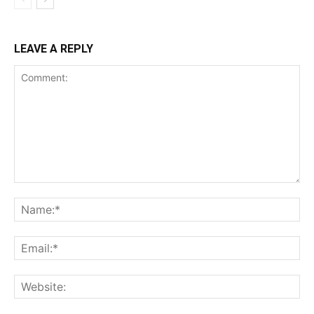
LEAVE A REPLY
Comment:
Na
Ema
Web