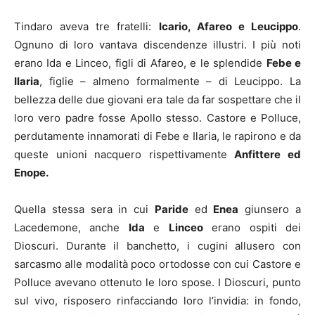
Tindaro aveva tre fratelli:
Icario, Afareo e Leucippo
.
Ognuno di loro vantava discendenze illustri. I più noti
erano Ida e Linceo, figli di Afareo, e le splendide
Febe e
Ilaria
, figlie – almeno formalmente – di Leucippo. La
bellezza delle due giovani era tale da far sospettare che il
loro vero padre fosse Apollo stesso. Castore e Polluce,
perdutamente innamorati di Febe e Ilaria, le rapirono e da
queste unioni nacquero rispettivamente
Anfittere ed
Enope.
Quella stessa sera in cui
Paride
ed
Enea
giunsero a
Lacedemone, anche
Ida
e
Linceo
erano ospiti dei
Dioscuri. Durante il banchetto, i cugini allusero con
sarcasmo alle modalità poco ortodosse con cui Castore e
Polluce avevano ottenuto le loro spose. I Dioscuri, punto
sul vivo, risposero rinfacciando loro l’invidia: in fondo,