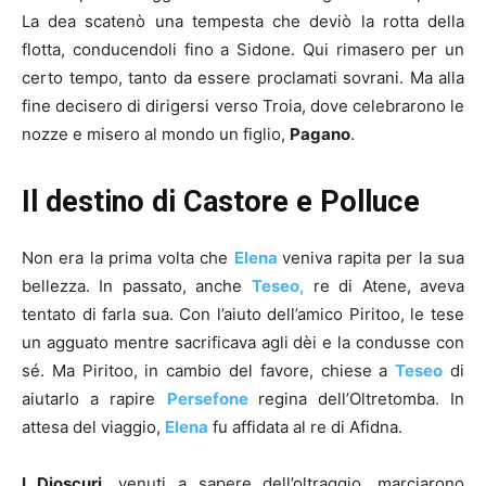
La dea scatenò una tempesta che deviò la rotta della
flotta, conducendoli fino a Sidone. Qui rimasero per un
certo tempo, tanto da essere proclamati sovrani. Ma alla
fine decisero di dirigersi verso Troia, dove celebrarono le
nozze e misero al mondo un figlio,
Pagano
.
Il destino di Castore e Polluce
Non era la prima volta che
Elena
veniva rapita per la sua
bellezza. In passato, anche
Teseo,
re di Atene, aveva
tentato di farla sua. Con l’aiuto dell’amico Piritoo, le tese
un agguato mentre sacrificava agli dèi e la condusse con
sé. Ma Piritoo, in cambio del favore, chiese a
Teseo
di
aiutarlo a rapire
Persefone
regina dell’Oltretomba. In
attesa del viaggio,
Elena
fu affidata al re di Afidna.
I Dioscuri,
venuti a sapere dell’oltraggio, marciarono