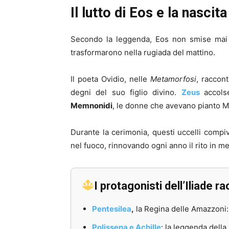
Il lutto di Eos e la nasci
Secondo la leggenda, Eos non smise mai di
trasformarono nella rugiada del mattino.
Il poeta Ovidio, nelle
Metamorfosi
, racco
degni del suo figlio divino.
Zeus
accols
Memnonidi
, le donne che avevano pianto
Durante la cerimonia, questi uccelli compiva
nel fuoco, rinnovando ogni anno il rito in m
I protagonisti dell’Iliade r
Pentesilea
,
la Regina delle Amazzoni: 
Polissena e Achille
: la leggenda della