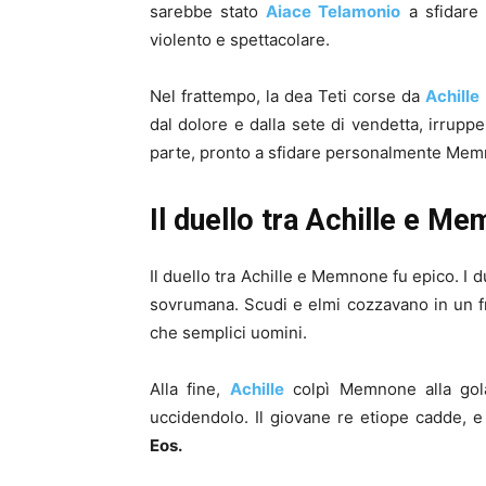
sarebbe stato
Aiace Telamonio
a sfidare
violento e spettacolare.
Nel frattempo, la dea Teti corse da
Achille
dal dolore e dalla sete di vendetta, irruppe
parte, pronto a sfidare personalmente Me
Il duello tra Achille e M
Il duello tra Achille e Memnone fu epico. I d
sovrumana. Scudi e elmi cozzavano in un f
che semplici uomini.
Alla fine,
Achille
colpì Memnone alla gola
uccidendolo. Il giovane re etiope cadde, 
Eos.