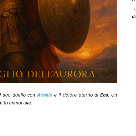
li
de
il suo duello con
Achille
e il dolore eterno di
Eos.
Un
mito immortale.