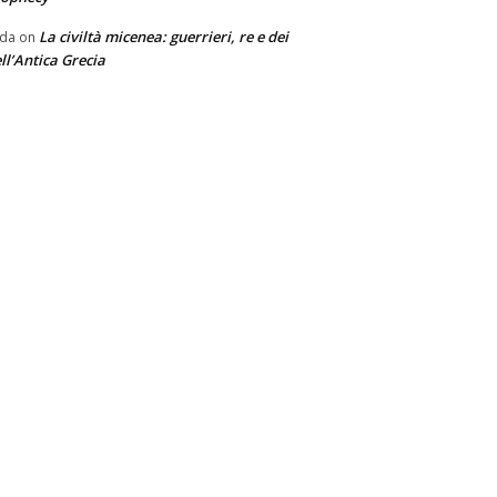
La civiltà micenea: guerrieri, re e dei
nda
on
ll’Antica Grecia