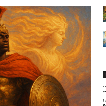
ba
a
Be
P