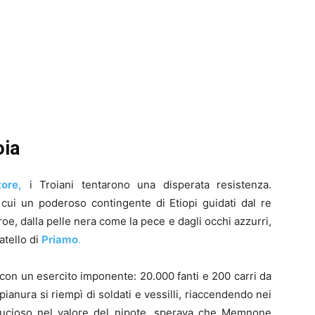
oia
tore,
i Troiani tentarono una disperata resistenza.
 cui un poderoso contingente di Etiopi guidati dal re
, dalla pelle nera come la pece e dagli occhi azzurri,
ratello di
Priamo
.
n un esercito imponente: 20.000 fanti e 200 carri da
 pianura si riempì di soldati e vessilli, riaccendendo nei
ucioso nel valore del nipote, sperava che Memnone