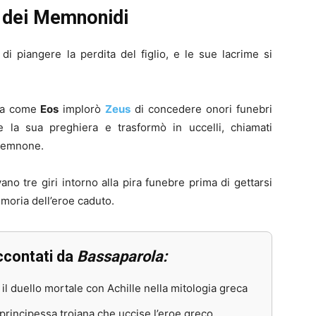
ta dei Memnonidi
 piangere la perdita del figlio, e le sue lacrime si
nta come
Eos
implorò
Zeus
di concedere onori funebri
e la sua preghiera e trasformò in uccelli, chiamati
 Memnone.
no tre giri intorno alla pira funebre prima di gettarsi
emoria dell’eroe caduto.
accontati da
Bassaparola:
il duello mortale con Achille nella mitologia greca
 principessa troiana che uccise l’eroe greco