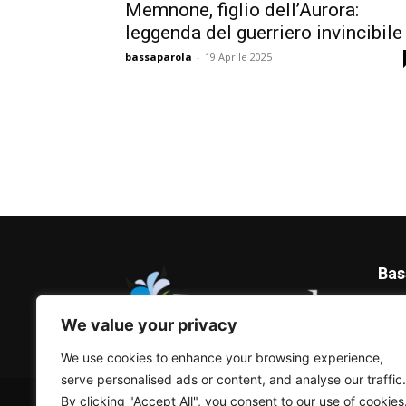
Memnone, figlio dell’Aurora:
leggenda del guerriero invincibile
bassaparola
-
19 Aprile 2025
Bas
Blog 
We value your privacy
We use cookies to enhance your browsing experience,
serve personalised ads or content, and analyse our traffic.
© Bassaparola.it 2015-2025
By clicking "Accept All", you consent to our use of cookies