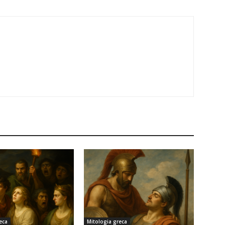
eca
Mitologia greca