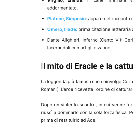
Virgilio, Eneide
: il cane infernale 
addormentato.
Platone, Simposio
: appare nel racconto 
Omero, Iliade:
prima citazione letteraria d
Dante Alighieri, Inferno (Canto VI): Cer
lacerandoli con artigli e zanne.
I
l mito di Eracle e la catt
La leggenda più famosa che coinvolge Cer
Romani). L’eroe ricevette l’ordine di cattura
Dopo un violento scontro, in cui venne fer
riuscì a dominarlo con la sola forza fisica. 
prima di restituirlo ad Ade.