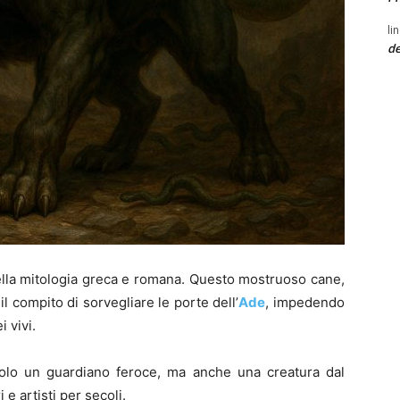
li
de
ella mitologia greca e romana. Questo mostruoso cane,
il compito di sorvegliare le porte dell’
Ade
, impedendo
 vivi.
lo un guardiano feroce, ma anche una creatura dal
 e artisti per secoli.