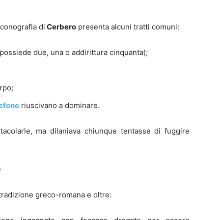
iconografia di
Cerbero
presenta alcuni tratti comuni:
 possiede due, una o addirittura cinquanta);
rpo;
efone
riuscivano a dominare.
tacolarle, ma dilaniava chiunque tentasse di fuggire
e
radizione greco-romana e oltre: