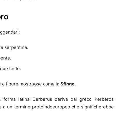
ero
eggendari:
ze serpentine.
pente.
due teste.
tre figure mostruose come la
Sfinge.
a forma latina Cerberus deriva dal greco Kerberos
ire a un termine protoindoeuropeo che significherebbe