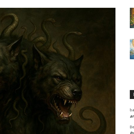
ba
a
Be
P