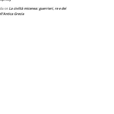
La civiltà micenea: guerrieri, re e dei
nda
on
ll’Antica Grecia