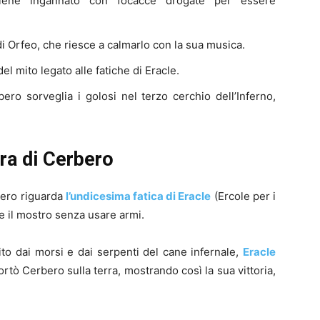
viene ingannato con focacce drogate per essere
di Orfeo, che riesce a calmarlo con la sua musica.
el mito legato alle fatiche di Eracle.
bero sorveglia i golosi nel terzo cerchio dell’Inferno,
ura di Cerbero
bero riguarda
l’undicesima fatica di Eracle
(Ercole per i
re il mostro senza usare armi.
ito dai morsi e dai serpenti del cane infernale,
Eracle
Portò Cerbero sulla terra, mostrando così la sua vittoria,