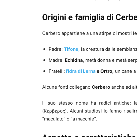
Origini e famiglia di Cerb
Cerbero appartiene a una stirpe di mostri l
Padre:
Tifone,
la creatura dalle sembian
Madre:
Echidna
, metà donna e metà ser
Fratelli:
l’Idra di Lerna
e Ortro,
un cane a 
Alcune fonti collegano
Cerbero
anche ad al
Il suo stesso nome ha radici antiche: l
(Κέρβερος). Alcuni studiosi lo fanno risal
“maculato” o “a macchie”.