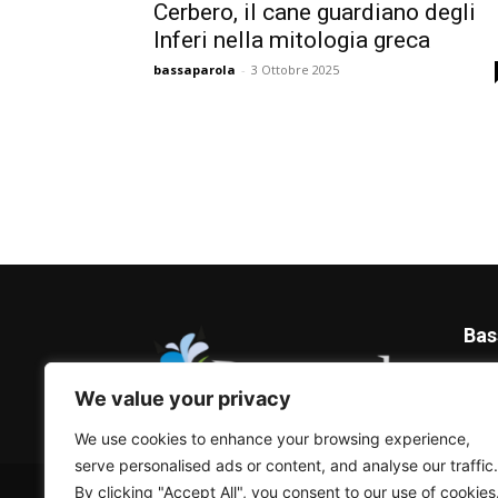
Cerbero, il cane guardiano degli
Inferi nella mitologia greca
bassaparola
-
3 Ottobre 2025
Bas
Blog 
We value your privacy
We use cookies to enhance your browsing experience,
serve personalised ads or content, and analyse our traffic.
© Bassaparola.it 2015-2025
By clicking "Accept All", you consent to our use of cookies