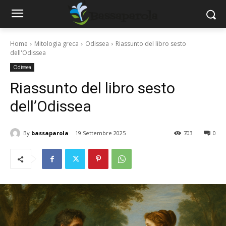
Home
Mitologia greca
Odissea
Riassunto del libro sesto
dell'Odissea
Odissea
Riassunto del libro sesto
dell’Odissea
By
bassaparola
19 Settembre 2025
703
0