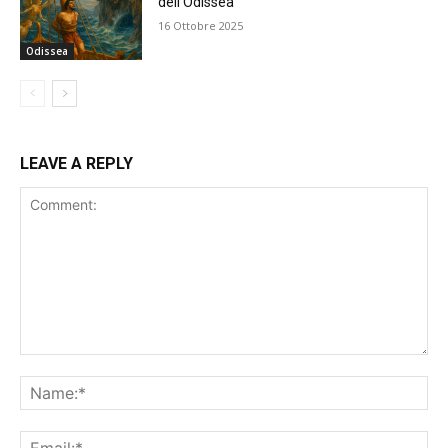
dell’Odissea
16 Ottobre 2025
Odissea
LEAVE A REPLY
Comment:
Na
Ema