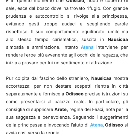
È in questo momento che
Odisseo
, nudo e coperto di
sale, esce dal bosco dove ha trovato rifugio. Con grande
prudenza e autocontrollo si rivolge alla principessa,
evitando gesti troppo audaci e scegliendo parole
rispettose. Il suo comportamento equilibrato, umile ma
allo stesso tempo carismatico, suscita in
Nausicaa
simpatia e ammirazione. Intanto
Atena
interviene per
rendere l’eroe più avvenente agli occhi della ragazza, che
inizia a provare per lui un sentimento di attrazione.
Pur colpita dal fascino dello straniero,
Nausicaa
mostra
accortezza: per non destare sospetti rientra in città
separatamente e fornisce a
Odisseo
precise istruzioni su
come presentarsi al palazzo reale. In particolare, gli
consiglia di supplicare
Arete,
regina dei Feaci, nota per la
sua saggezza e benevolenza. Seguendo i suggerimenti
della principessa e invocando l’aiuto di
Atena,
Odisseo
si
avvia così verso la reggia.