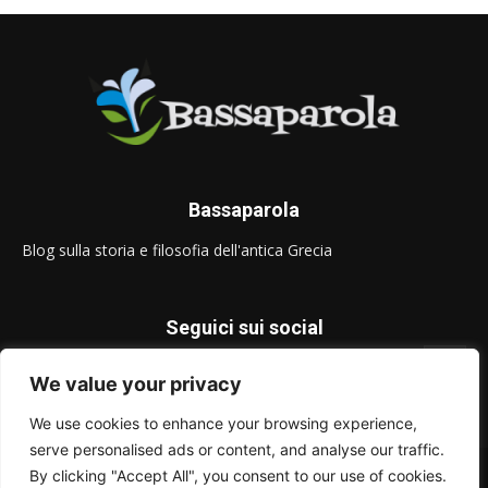
Bassaparola
Blog sulla storia e filosofia dell'antica Grecia
Seguici sui social
We value your privacy
We use cookies to enhance your browsing experience,
serve personalised ads or content, and analyse our traffic.
© Bassaparola.it 2015-2025
By clicking "Accept All", you consent to our use of cookies.