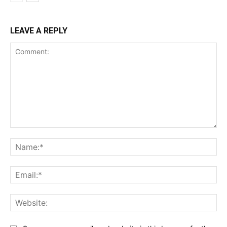
LEAVE A REPLY
Comment:
Na
Ema
Web