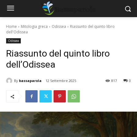
Home
Mitologia greca
Odissea
Riassunto del quinto libro
dell'Odissea
Odissea
Riassunto del quinto libro
dell’Odissea
By
bassaparola
12 Settembre 2025
817
0