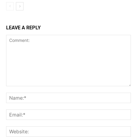
LEAVE A REPLY
Comment:
Na
Ema
Web