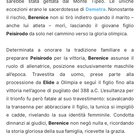
sarebbe stata gettata dal Monte Tipeo. Le uniche
eccezioni erano le sacerdotesse di
Demetra
. Nonostante
il rischio,
Berenice
non si tirò indietro quando il marito –
anche lui atleta – morì, lasciando il giovane figlio
Peisirodo
da solo nel cammino verso la gloria olimpica.
Determinata a onorare la tradizione familiare e a
preparare
Peisirodo
per la vittoria,
Berenice
assunse il
ruolo di allenatrice, posizione esclusivamente maschile
all’epoca. Travestita da uomo, prese parte alla
processione da
Elide
a Olimpia e seguì il figlio fino alla
vittoria nell’agone di pugilato del 388 a.C. L’esultanza per
il trionfo fu però fatale al suo travestimento: scavalcando
la transenna per abbracciare il figlio, la tunica si impigliò
e cadde, rivelando la sua identità femminile. Condotta
dinnanzi ai giudici,
Berenice
non negò nulla e, ricordando
la storia gloriosa della sua famiglia, ricevette la grazia.