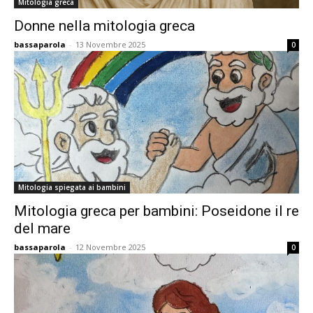
Mitologia greca
Donne nella mitologia greca
bassaparola
-
13 Novembre 2025
0
Mitologia spiegata ai bambini
Mitologia greca per bambini: Poseidone il re
del mare
bassaparola
-
12 Novembre 2025
0