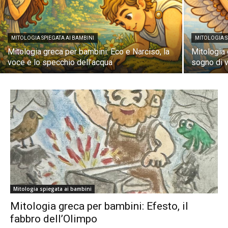
MITOLOGIA SPIEGATA AI BAMBINI
MITOLOGIA S
Mitologia greca per bambini: Eco e Narciso, la
Mitologia 
voce e lo specchio dell’acqua
sogno di 
Mitologia spiegata ai bambini
Mitologia greca per bambini: Efesto, il
fabbro dell’Olimpo