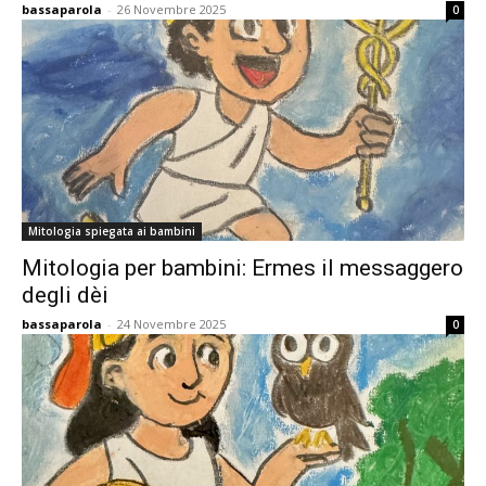
bassaparola
-
26 Novembre 2025
0
Mitologia spiegata ai bambini
Mitologia per bambini: Ermes il messaggero
degli dèi
bassaparola
-
24 Novembre 2025
0