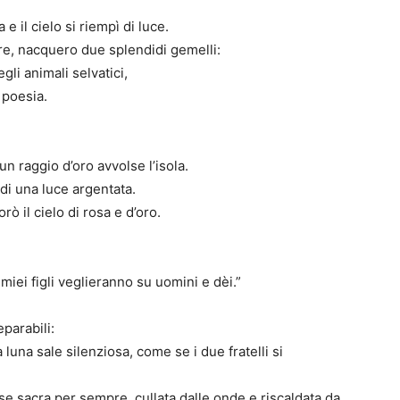
e il cielo si riempì di luce.
are, nacquero due splendidi gemelli:
egli animali selvatici,
a poesia.
un raggio d’oro avvolse l’isola.
 di una luce argentata.
rò il cielo di rosa e d’oro.
 miei figli veglieranno su uomini e dèi.”
parabili:
luna sale silenziosa, come se i due fratelli si
mase sacra per sempre, cullata dalle onde e riscaldata da