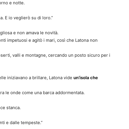
iorno e notte.
. E io veglierò su di loro.”
ogliosa e non amava le novità.
nti impetuosi e agitò i mari, così che Latona non
serti, valli e montagne, cercando un posto sicuro per i
lle iniziavano a brillare, Latona vide
un’isola che
 tra le onde come una barca addormentata.
ce stanca.
nti e dalle tempeste.”