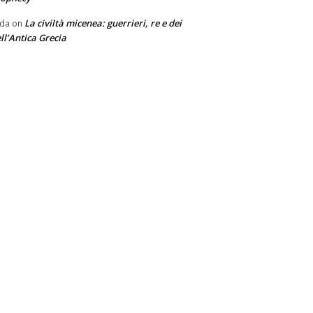
La civiltà micenea: guerrieri, re e dei
nda
on
ll’Antica Grecia