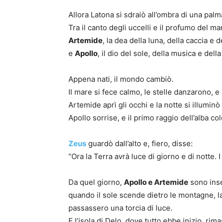
Allora Latona si sdraiò all’ombra di una palma 
Tra il canto degli uccelli e il profumo del m
Artemide
, la dea della luna, della caccia e d
e
Apollo
, il dio del sole, della musica e dell
Appena nati, il mondo cambiò.
Il mare si fece calmo, le stelle danzarono, e 
Artemide aprì gli occhi e la notte si illuminò
Apollo sorrise, e il primo raggio dell’alba colo
Zeus
guardò dall’alto e, fiero, disse:
“Ora la Terra avrà luce di giorno e di notte. I
Da quel giorno,
Apollo e Artemide
sono inse
quando il sole scende dietro le montagne, la 
passassero una torcia di luce.
E l’isola di Delo, dove tutto ebbe inizio, ri