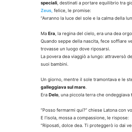
speciali
, destinati a portare equilibrio tra g
Zeus,
felice, le promise:
“Avranno la luce del sole e la calma della luna
Ma
Era
, la regina del cielo, era una dea org
Quando seppe della nascita, fece soffiare ve
trovasse un luogo dove riposarsi.
La povera dea viaggiò a lungo: attraversò de
suoi bambini.
Un giorno, mentre il sole tramontava e le ste
galleggiava sul mare
.
Era
Delo
, una piccola terra che ondeggiava
“Posso fermarmi qui?” chiese Latona con vo
E l’isola, mossa a compassione, le rispose:
“Riposati, dolce dea. Ti proteggerò io dai ve