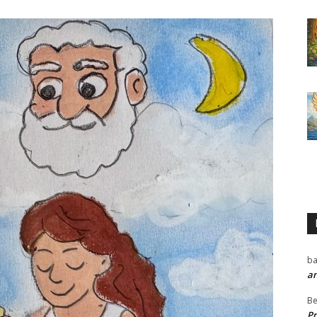
ba
a
Be
P